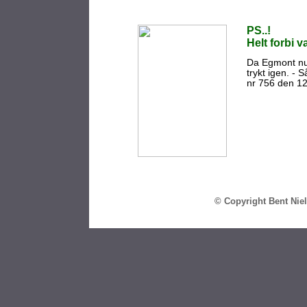
PS..!
Helt forbi va
Da Egmont nu h
trykt igen. - 
nr 756 den 1
© Copyright Bent Ni