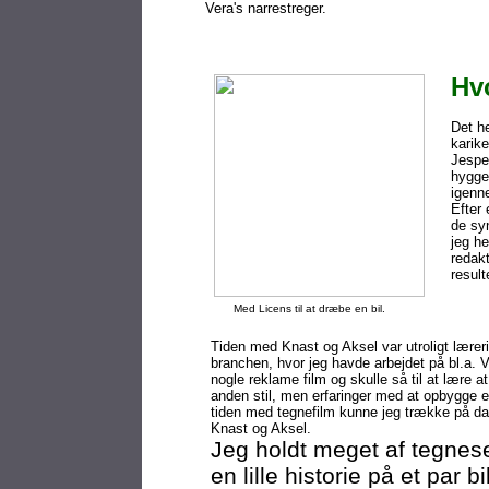
Vera's narrestreger.
Hv
Det he
karik
Jesper
hygge
igenn
Efter 
de syn
jeg h
redak
result
Med Licens til at dræbe en bil.
Tiden med Knast og Aksel var utroligt lærer
branchen, hvor jeg havde arbejdet på bl.a. V
nogle reklame film og skulle så til at lære a
anden stil, men erfaringer med at opbygge et
tiden med tegnefilm kunne jeg trække på da
Knast og Aksel.
Jeg holdt meget af tegnese
en lille historie på et par b