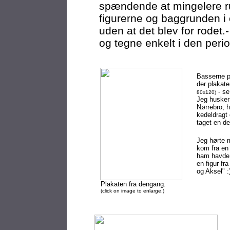
spændende at mingelere r
figurerne og baggrunden i
uden at det blev for rodet.
og tegne enkelt i den peri
Basserne p
der plakate
- se 
80x120)
Jeg husker 
Nørrebro, h
kedeldragt 
taget en de
Jeg hørte 
kom fra en 
ham havde 
en figur fr
og Aksel" :
Plakaten fra dengang.
(click on image to enlarge.
)