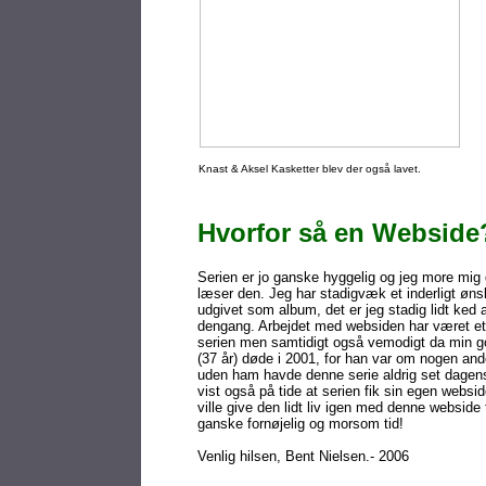
Knast & Aksel Kasketter blev der også lavet.
Hvorfor så en Webside
Serien er jo ganske hyggelig og jeg more mig
læser den. Jeg har stadigvæk et inderligt øn
udgivet som album, det er jeg stadig lidt ked 
dengang. Arbejdet med websiden har været e
serien men samtidigt også vemodigt da min g
(37 år) døde i 2001, for han var om nogen and
uden ham havde denne serie aldrig set dagens
vist også på tide at serien fik sin egen websid
ville give den lidt liv igen med denne webside
ganske fornøjelig og morsom tid!
Venlig hilsen, Bent Nielsen.- 2006