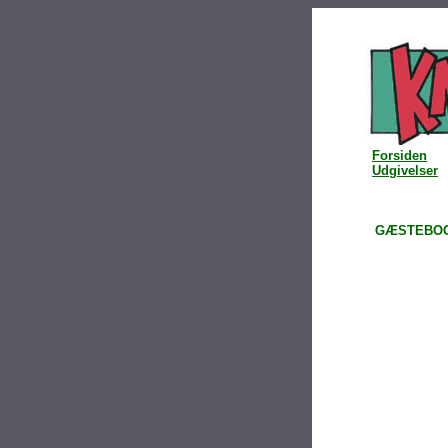
Forsiden
Udgivelser
GÆSTEBO